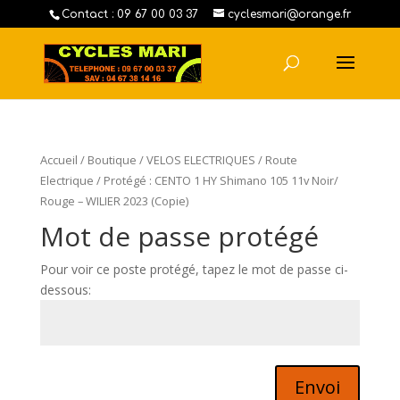
Contact : 09 67 00 03 37
cyclesmari@orange.fr
Accueil
/
Boutique
/
VELOS ELECTRIQUES
/
Route
Electrique
/ Protégé : CENTO 1 HY Shimano 105 11v Noir/
Rouge – WILIER 2023 (Copie)
Mot de passe protégé
Pour voir ce poste protégé, tapez le mot de passe ci-
dessous:
Envoi