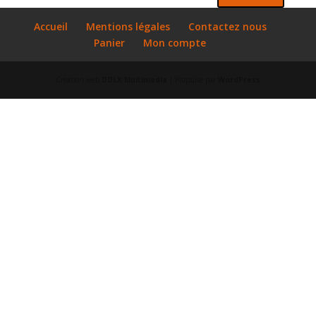
Accueil
Mentions légales
Contactez nous
Panier
Mon compte
Création web
DDLX Multimedia
| Propulsé par
WordPress