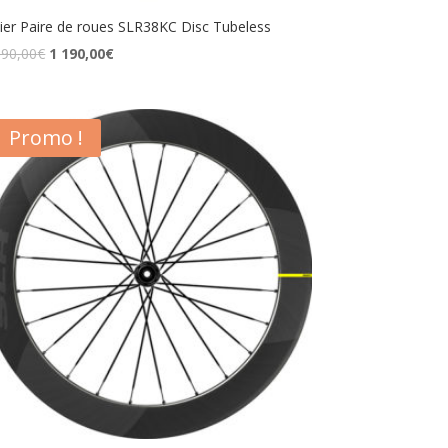
lier Paire de roues SLR38KC Disc Tubeless
690,00
€
1 190,00
€
Promo !