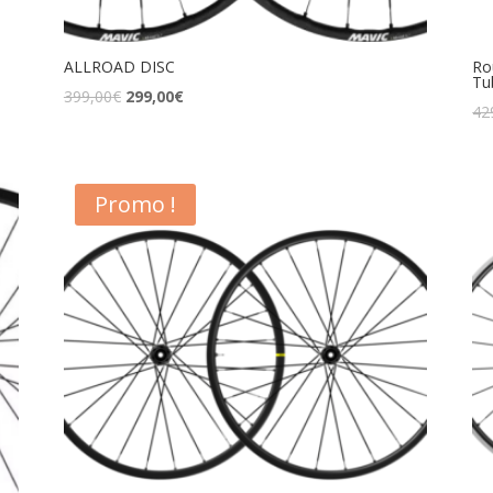
ALLROAD DISC
Ro
Tu
399,00
€
299,00
€
42
Promo !