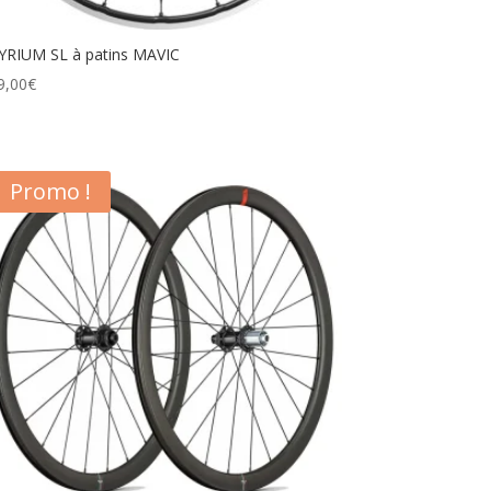
YRIUM SL à patins MAVIC
9,00
€
Promo !