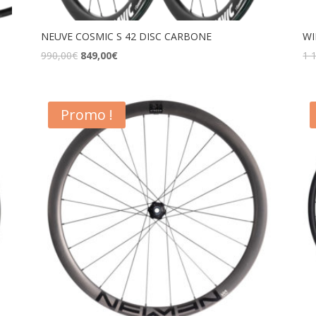
NEUVE COSMIC S 42 DISC CARBONE
WI
990,00
€
849,00
€
1 
Promo !