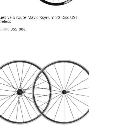
ues vélo route Mavic Ksyrium 30 Disc UST
beless
9,00
€
355,00
€