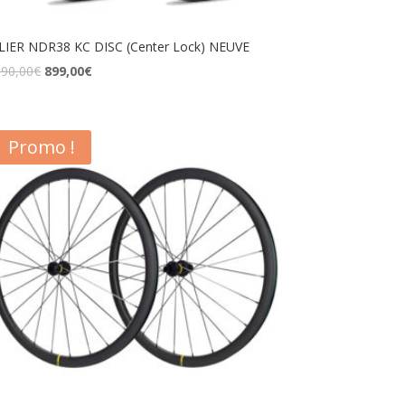
LIER NDR38 KC DISC (Center Lock) NEUVE
190,00
€
899,00
€
Promo !