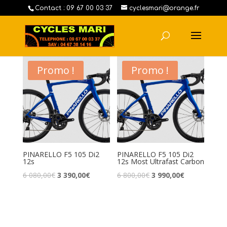
Contact : 09 67 00 03 37
cyclesmari@orange.fr
Promo !
Promo !
PINARELLO F5 105 Di2
PINARELLO F5 105 Di2
12s
12s Most Ultrafast Carbon
6 080,00
€
3 390,00
€
6 800,00
€
3 990,00
€