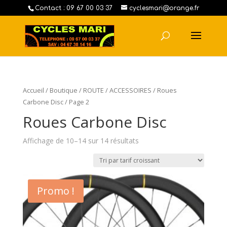
Contact : 09 67 00 03 37
cyclesmari@orange.fr
Accueil
/
Boutique
/
ROUTE
/
ACCESSOIRES
/
Roues
Carbone Disc
/ Page 2
Roues Carbone Disc
Affichage de 10–14 sur 14 résultats
Promo !