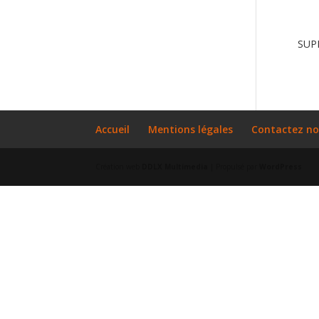
SUP
Accueil
Mentions légales
Contactez n
Création web
DDLX Multimedia
| Propulsé par
WordPress