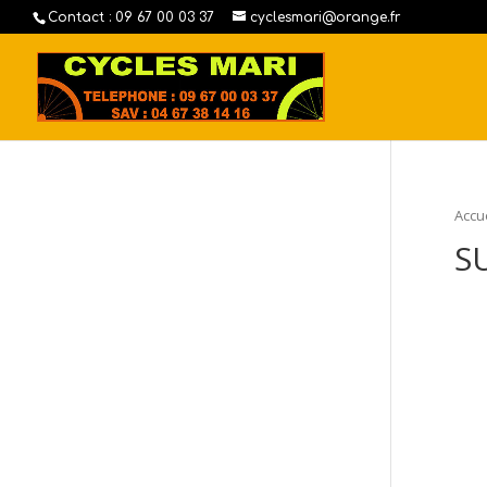
Contact : 09 67 00 03 37
cyclesmari@orange.fr
Accue
S