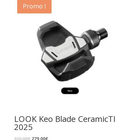
Promo !
LOOK Keo Blade CeramicTI
2025
310,00
€
279,00
€