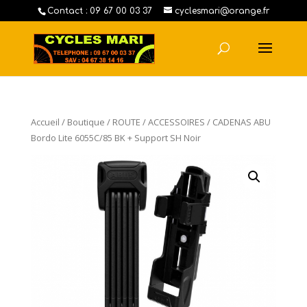
Contact : 09 67 00 03 37
cyclesmari@orange.fr
Accueil
/
Boutique
/
ROUTE
/
ACCESSOIRES
/ CADENAS ABU
Bordo Lite 6055C/85 BK + Support SH Noir