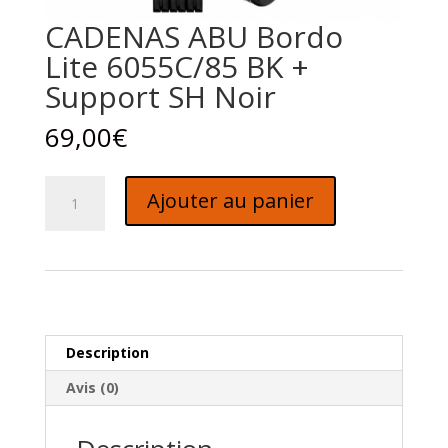
CADENAS ABU Bordo
Lite 6055C/85 BK +
Support SH Noir
69,00
€
quantité
Ajouter au panier
de
CADENAS
ABU
Bordo
Lite
6055C/85
BK
Description
+
Avis (0)
Support
SH
Noir