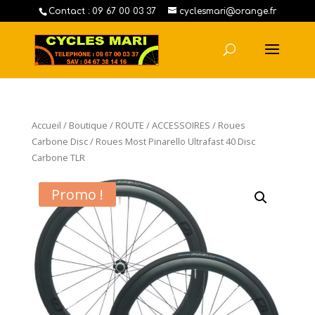
Contact : 09 67 00 03 37
cyclesmari@orange.fr
Accueil
/
Boutique
/
ROUTE
/
ACCESSOIRES
/
Roues
Carbone Disc
/ Roues Most Pinarello Ultrafast 40 Disc
Carbone TLR
Promo !