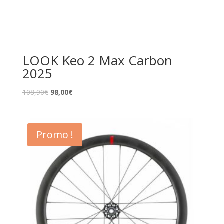
LOOK Keo 2 Max Carbon
2025
108,90
€
98,00
€
Promo !