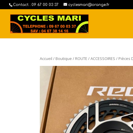
Contact : 09 67 00 03 37
cyclesmari@orange.fr
Accueil
/
Boutique
/
ROUTE
/
ACCESSOIRES
/
Pièces 