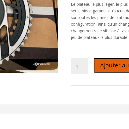
Le plateau le plus léger, le plus
seule pièce garantit qu’aucun de
sur toutes les paires de plateau
configuration, ainsi qu’un ch
changements de vitesse à l’avant
jeu de plateaux le plus durable
quantité
Ajouter au
de
SRAM
Plateaux
Sram
Red
AXS
E1
2x12V
Direct
Mount