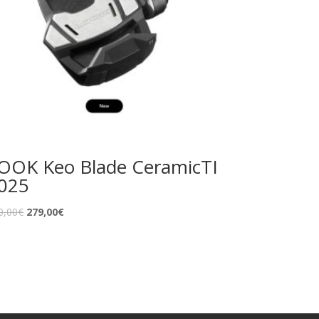
OOK Keo Blade CeramicTI
025
0,00
€
279,00
€