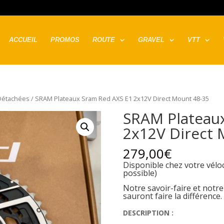
ACCUEIL
PROMOS
ROUTE
GRAVEL
VTT
Détachées
/ SRAM Plateaux Sram Red AXS E1 2x12V Direct Mount 48-35
SRAM Plateau
2x12V Direct 
279,00
€
Disponible chez votre véloc
possible)
Notre savoir-faire et notr
sauront faire la différence.
DESCRIPTION :