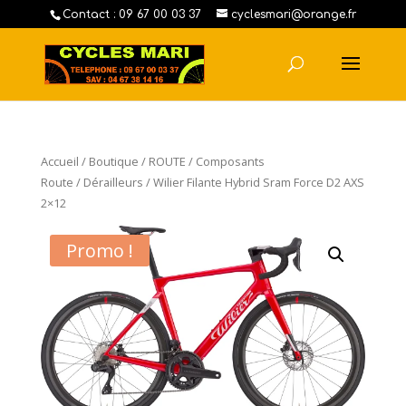
Contact : 09 67 00 03 37
cyclesmari@orange.fr
Accueil
/
Boutique
/
ROUTE
/
Composants
Route
/
Dérailleurs
/ Wilier Filante Hybrid Sram Force D2 AXS
2×12
Promo !