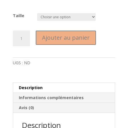
Taille
quantité
Ajouter au panier
de
Wilier
Filante
Hybrid
UGS :
ND
Sram
Force
D2
AXS
Description
2x12
Informations complémentaires
Avis (0)
Description