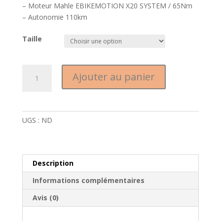
– Moteur Mahle EBIKEMOTION X20 SYSTEM / 65Nm
– Autonomie 110km
Taille
quantité
Ajouter au panier
de
Wilier
Filante
Hybrid
UGS :
ND
Sram
Rival
AXS
2×12
Description
Informations complémentaires
Avis (0)