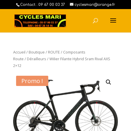
Contact : 09 67 00 03 37
cyclesmari@orange.fr
Accueil
/
Boutique
/
ROUTE
/
Composants
Route
/
Dérailleurs
/ Wilier Filante Hybrid Sram Rival AXS
2×12
Promo !