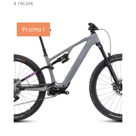
8 190,00
€
Promo !