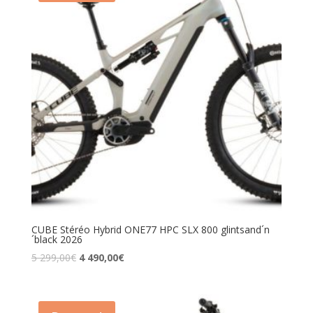
CUBE Stéréo Hybrid ONE77 HPC SLX 800 glintsand´n
´black 2026
5 299,00
€
4 490,00
€