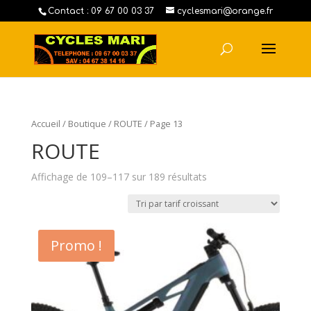
Contact : 09 67 00 03 37
cyclesmari@orange.fr
Accueil
/
Boutique
/
ROUTE
/ Page 13
ROUTE
Affichage de 109–117 sur 189 résultats
Promo !