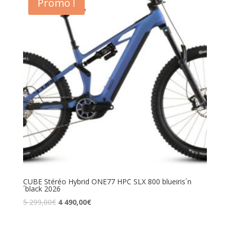
Promo !
CUBE Stéréo Hybrid ONE77 HPC SLX 800 blueiris´n
´black 2026
5 299,00
€
4 490,00
€