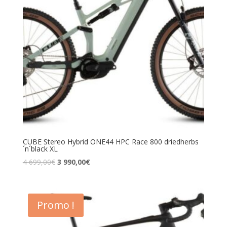
CUBE Stereo Hybrid ONE44 HPC Race 800 driedherbs
´n´black XL
4 699,00
€
3 990,00
€
Promo !