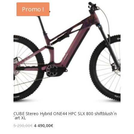
Promo !
CUBE Stereo Hybrid ONE44 HPC SLX 800 shiftblush´n
´art XL
5 290,00
€
4 490,00
€