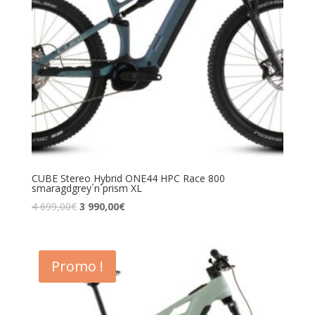
CUBE Stereo Hybrid ONE44 HPC Race 800
smaragdgrey´n´prism XL
4 699,00
€
3 990,00
€
Promo !