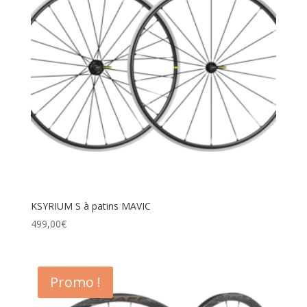
KSYRIUM S à patins MAVIC
499,00
€
Promo !