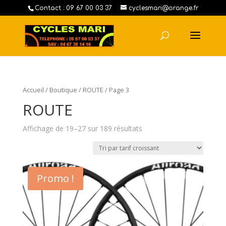
Contact : 09 67 00 03 37
cyclesmari@orange.fr
Accueil
/
Boutique
/
ROUTE
/ Page 3
ROUTE
Affichage de 19–27 sur 189 résultats
Promo !