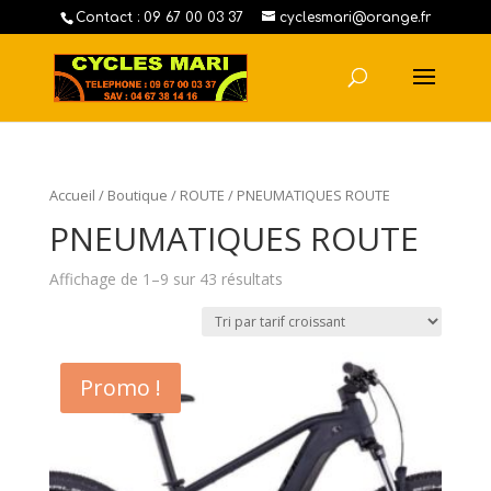
Contact : 09 67 00 03 37
cyclesmari@orange.fr
Accueil
/
Boutique
/
ROUTE
/ PNEUMATIQUES ROUTE
PNEUMATIQUES ROUTE
Affichage de 1–9 sur 43 résultats
Promo !