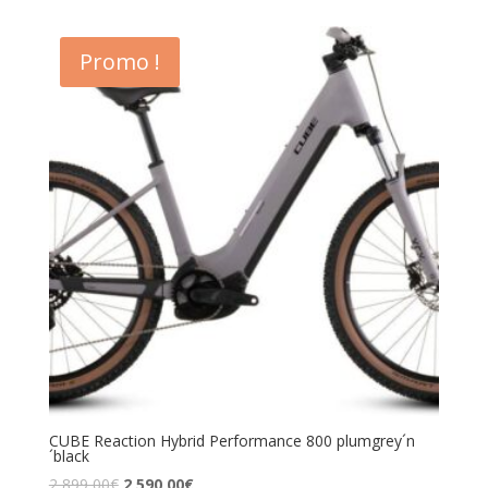
Promo !
CUBE Reaction Hybrid Performance 800 plumgrey´n
´black
2 899,00
€
2 590,00
€