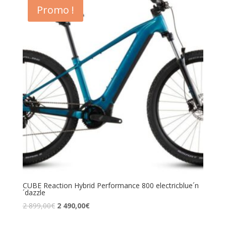
Promo !
CUBE Reaction Hybrid Performance 800 electricblue´n
´dazzle
2 899,00
€
2 490,00
€