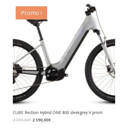
Promo !
CUBE Rection Hybrid ONE 800 sleekgrey´n´prism
3 099,00
€
2 590,00
€