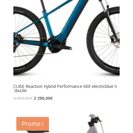
CUBE Reaction Hybrid Performance 600 electricblue´n
´dazzle
2 699,00
€
2 290,00
€
Promo !