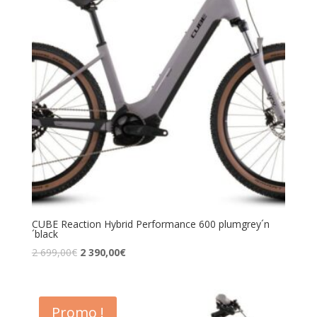
CUBE Reaction Hybrid Performance 600 plumgrey´n
´black
2 699,00
€
2 390,00
€
Promo !