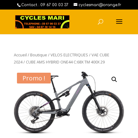
Contact : 09 67 00 03 37
cyclesmari@orange.fr
Accueil
/
Boutique
/
VELOS ELECTRIQUES
/
VAE CUBE
2024
/ CUBE AMS HYBRID ONE44 C:68X TM 400X 29
Promo !