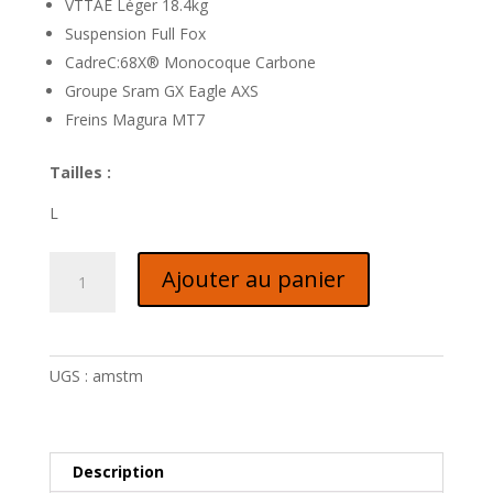
VTTAE Léger 18.4kg
Suspension Full Fox
CadreC:68X® Monocoque Carbone
Groupe Sram GX Eagle AXS
Freins Magura MT7
Tailles :
L
quantité
Ajouter au panier
de
CUBE
AMS
HYBRID
UGS :
amstm
ONE44
C:68X
TM
400X
Description
29