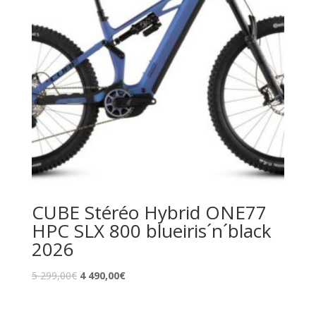
CUBE Stéréo Hybrid ONE77
HPC SLX 800 blueiris´n´black
2026
5 299,00
€
4 490,00
€