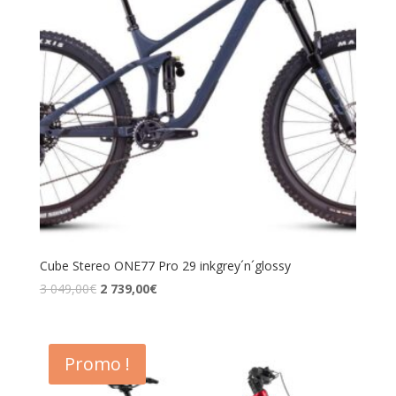
Cube Stereo ONE77 Pro 29 inkgrey´n´glossy
3 049,00
€
2 739,00
€
Promo !