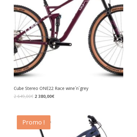
Cube Stereo ONE22 Race wine´n´grey
2 649,00
€
2 380,00
€
Promo !