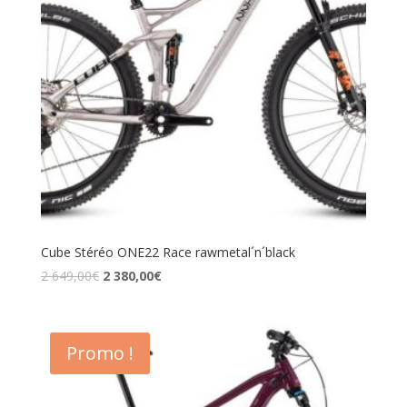
Cube Stéréo ONE22 Race rawmetal´n´black
2 649,00
€
2 380,00
€
Promo !