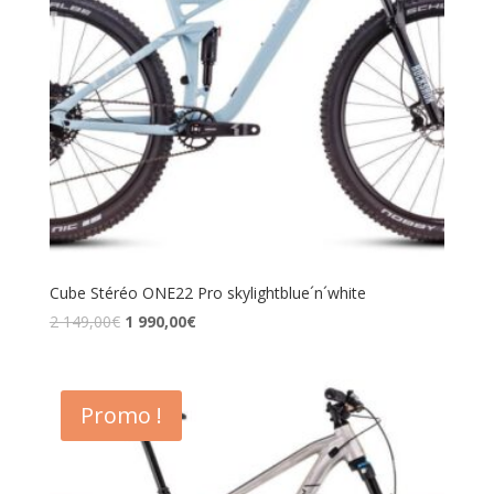
Cube Stéréo ONE22 Pro skylightblue´n´white
2 149,00
€
1 990,00
€
Promo !