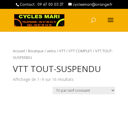
Contact : 09 67 00 03 37
cyclesmari@orange.fr
Accueil
/
Boutique
/
velos
/
VTT
/
VTT COMPLET
/ VTT TOUT-
SUSPENDU
VTT TOUT-SUSPENDU
Affichage de 1–9 sur 16 résultats