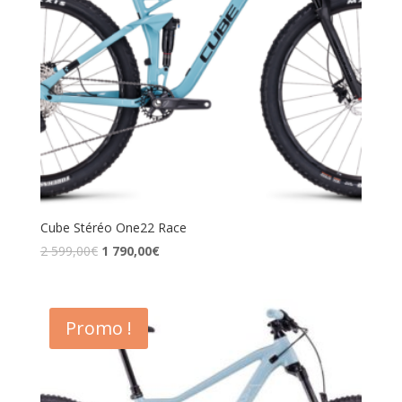
Cube Stéréo One22 Race
2 599,00
€
1 790,00
€
Promo !