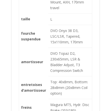
Mount, AXH, 170mm
travel
taille
L
DVO Onyx 38 D3,
fourche
LSC/LSR, Tapered,
suspendue
15x110mm, 170mm
DVO Topaz D2,
230x65mm, LSR &
amortisseur
Bladder Adjust, T3
Compression Switch
Top: 40x8mm, Bottom:
entretoises
28x8mm (20x8mm Coil
d’amortisseur
option)
Magura MT5, Hydr. Disc
freins
Brake (203/180)