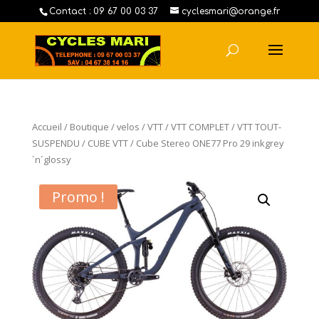
Contact : 09 67 00 03 37
cyclesmari@orange.fr
Accueil
/
Boutique
/
velos
/
VTT
/
VTT COMPLET
/
VTT TOUT-
SUSPENDU
/
CUBE VTT
/ Cube Stereo ONE77 Pro 29 inkgrey
´n´glossy
Promo !