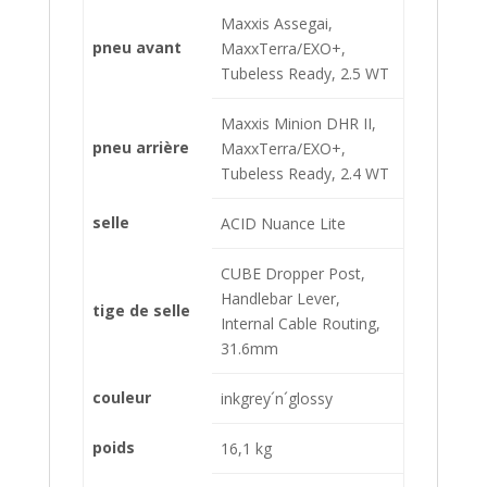
Maxxis Assegai,
pneu avant
MaxxTerra/EXO+,
Tubeless Ready, 2.5 WT
Maxxis Minion DHR II,
pneu arrière
MaxxTerra/EXO+,
Tubeless Ready, 2.4 WT
selle
ACID Nuance Lite
CUBE Dropper Post,
Handlebar Lever,
tige de selle
Internal Cable Routing,
31.6mm
couleur
inkgrey´n´glossy
poids
16,1 kg