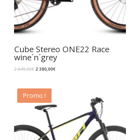
Cube Stereo ONE22 Race
wine´n´grey
2 649,00
€
2 380,00
€
Promo !