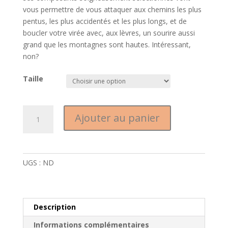
vous permettre de vous attaquer aux chemins les plus
pentus, les plus accidentés et les plus longs, et de
boucler votre virée avec, aux lèvres, un sourire aussi
grand que les montagnes sont hautes. Intéressant,
non?
Taille
quantité
Ajouter au panier
de
Cube
Stereo
ONE77
UGS :
ND
Pro
29
inkgrey
´n
Description
´glossy
Informations complémentaires