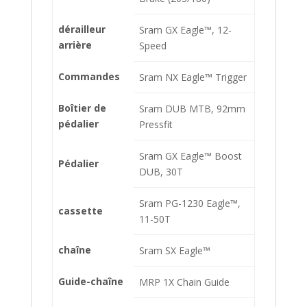
dérailleur
Sram GX Eagle™, 12-
arrière
Speed
Commandes
Sram NX Eagle™ Trigger
Boîtier de
Sram DUB MTB, 92mm
pédalier
Pressfit
Sram GX Eagle™ Boost
Pédalier
DUB, 30T
Sram PG-1230 Eagle™,
cassette
11-50T
chaîne
Sram SX Eagle™
Guide-chaîne
MRP 1X Chain Guide