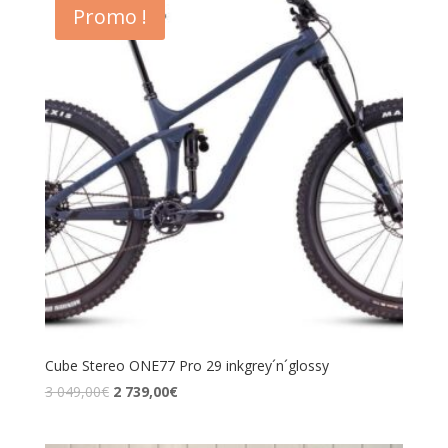
Promo !
Cube Stereo ONE77 Pro 29 inkgrey´n´glossy
3 049,00
€
2 739,00
€