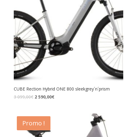
CUBE Rection Hybrid ONE 800 sleekgrey´n´prism
3 099,00
€
2 590,00
€
Promo !