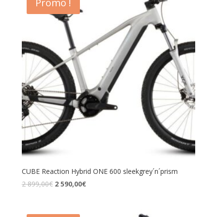
Promo !
CUBE Reaction Hybrid ONE 600 sleekgrey´n´prism
2 899,00
€
2 590,00
€