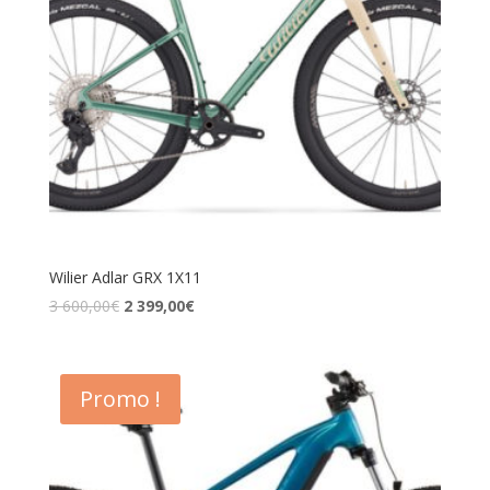
Wilier Adlar GRX 1X11
3 600,00
€
2 399,00
€
Promo !