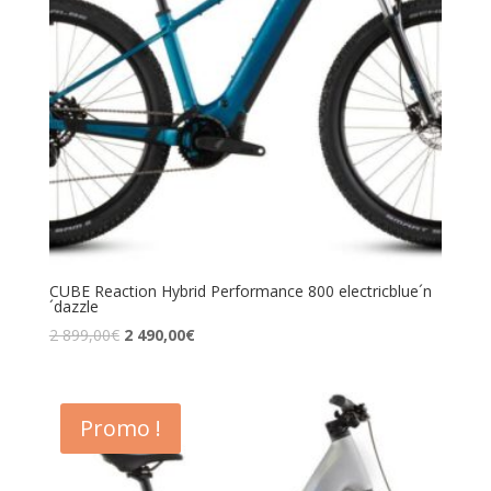
CUBE Reaction Hybrid Performance 800 electricblue´n
´dazzle
2 899,00
€
2 490,00
€
Promo !