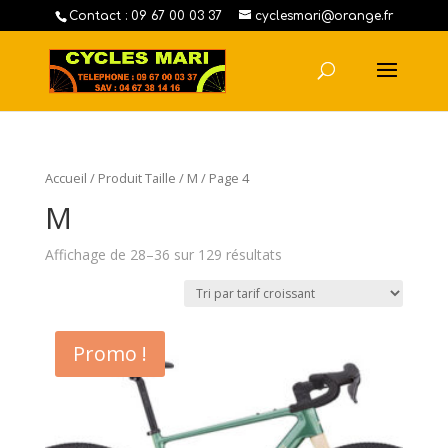
Contact : 09 67 00 03 37
cyclesmari@orange.fr
Accueil
/ Produit Taille /
M
/ Page 4
M
Affichage de 28–36 sur 129 résultats
Promo !