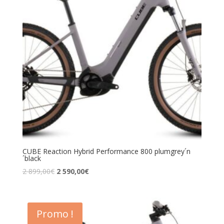
CUBE Reaction Hybrid Performance 800 plumgrey´n
´black
2 899,00
€
2 590,00
€
Promo !